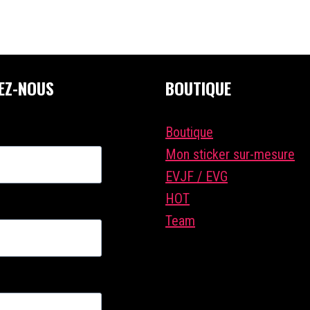
EZ-NOUS
BOUTIQUE
Boutique
Mon sticker sur-mesure
EVJF / EVG
HOT
Team