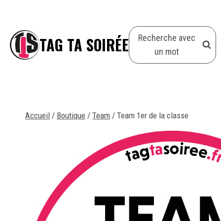
Aller
au
Recherche avec
contenu
TAG TA SOIRÉE
un mot
Accueil
/
Boutique
/
Team
/
Team 1er de la classe