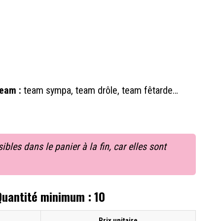
e
team :
team sympa, team drôle, team fêtarde…
bles dans le panier à la fin, car elles sont
 Quantité minimum : 10
Prix unitaire