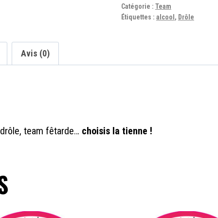
1er
Catégorie :
Team
Étiquettes :
alcool
,
Drôle
de
la
classe
Avis (0)
drôle, team fêtarde…
choisis la tienne !
S