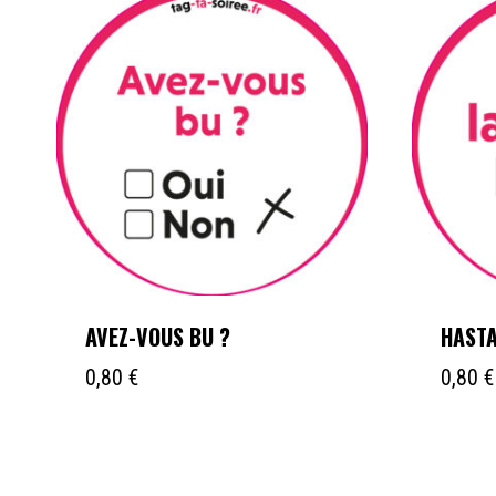
AVEZ-VOUS BU ?
HASTA
0,80
€
0,80
€