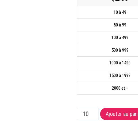
10 à 49
50 à 99
100 à 499
500 à 999
1000 à 1499
1500 à 1999
2000 et +
quantité
Ajouter au pan
de
Team