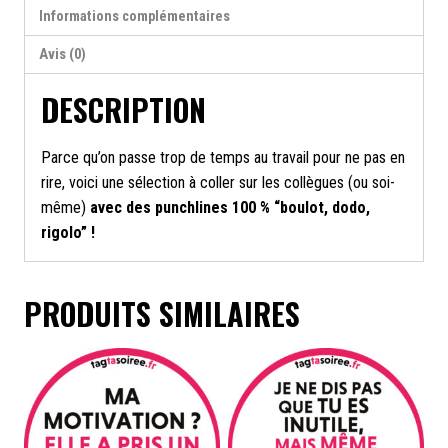
Comment
Informations complémentaires
tout
Avis (0)
prendre
personnellement
DESCRIPTION
en
10
Parce qu’on passe trop de temps au travail pour ne pas en
leçons
rire, voici une sélection à coller sur les collègues (ou soi-
?
même)
avec des punchlines 100 % “boulot, dodo,
rigolo” !
PRODUITS SIMILAIRES