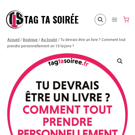
Aller
au
TAG TA SOIRÉE
contenu
Accueil
/
Boutique
/
Au boulot
/
Tu devrais être un livre ? Comment tout
prendre personnellement en 10 leçons ?