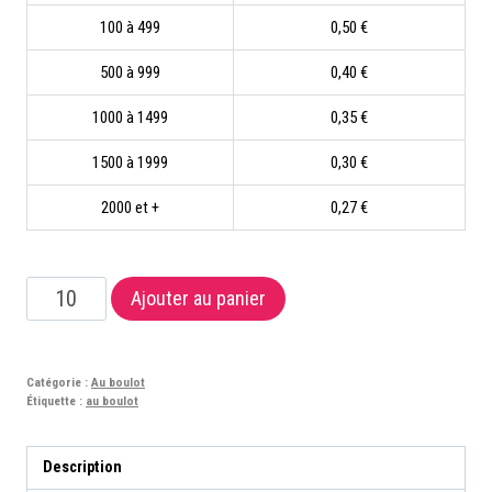
100 à 499
0,50 €
500 à 999
0,40 €
1000 à 1499
0,35 €
1500 à 1999
0,30 €
2000 et +
0,27 €
quantité
Ajouter au panier
de
Tu
devrais
Catégorie :
Au boulot
être
Étiquette :
au boulot
un
livre
Description
?